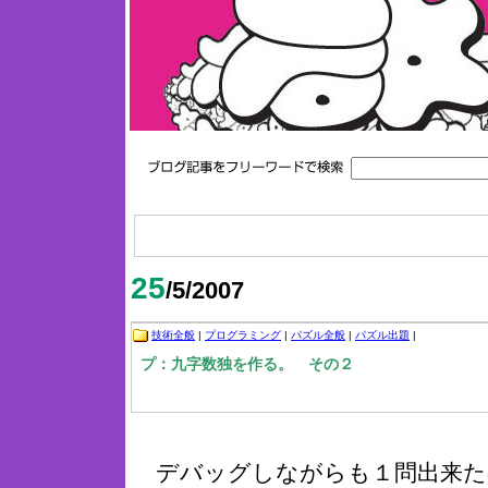
25
/5/2007
技術全般
|
プログラミング
|
パズル全般
|
パズル出題
|
プ：九字数独を作る。 その２
デバッグしながらも１問出来た