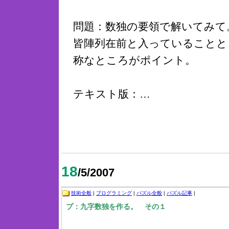
問題：数独の要領で解いてみて
皆陣列在前と入っていることと
称なところがポイント。
テキスト版：…
18
/5/2007
技術全般
|
プログラミング
|
パズル全般
|
パズル記事
|
プ：九字数独を作る。 その１