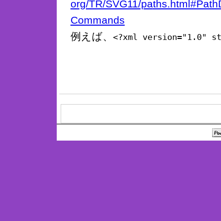
org/TR/SVG11/pa
ths.html#Path
Commands
例えば、
<?xml version="1.0" s