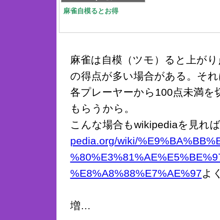
麻雀自模るとお得
麻雀は自模（ツモ）ると上がり
の得点が多い場合がある。それ
各プレーヤーから100点未満を
もらうから。
こんな場合もwikipediaを見れ
pedia.org/wiki/
%E9%BA%BB%
%80%E3%81%AE%E5
%BE%9
%E8%A8%88%E7%AE
%97
よ
増…