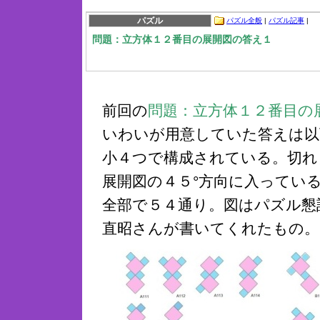
パズル
パズル全般
|
パズル記事
|
問題：立方体１２番目の展開図の答え１
前回の
問題：立方体１２番目の
いわいが用意していた答えは以
小４つで構成されている。切れ
展開図の４５°方向に入ってい
全部で５４通り。図はパズル懇
直昭さんが書いてくれたもの。