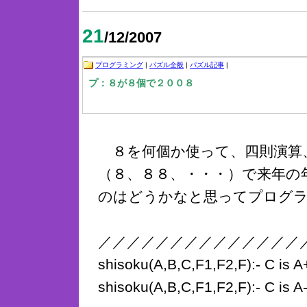
21
/12/2007
プログラミング
|
パズル全般
|
パズル記事
|
プ：８が８個で２００８
８を何個か使って、四則演算
（８、８８、・・・）で来年の
のはどうかなと思ってプログラミ
／／／／／／／／／／／／／／
shisoku(A,B,C,F
1,F2,F):- C is 
shisoku(A,B,C,F
1,F2,F):- C is 