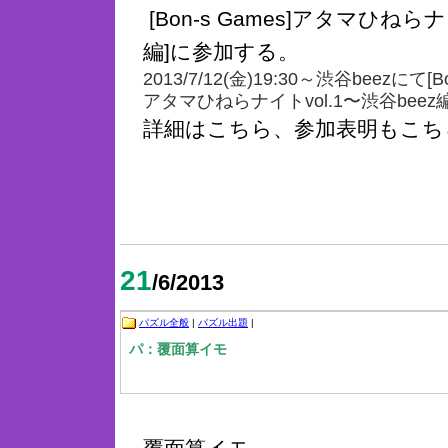
[Bon-s Games]アタマひねらナイ
編]に参加する。
2013/7/12(金)19:30～
渋谷beezにて
[B
アタマひねらナイトvol.1〜渋谷beez
詳細はこちら、参加表明もこち
21
/6/2013
パズル全般
|
パズル出題
|
パ：覆面算イモ