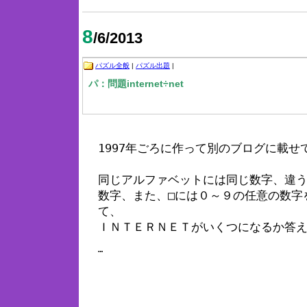
8
/6/2013
パズル全般
|
パズル出題
|
パ：問題internet÷net
1997年ごろに作って別のブログに載せ
同じアルファベットには同じ数字、違
数字、
また、□には０～９の任意の数字
て、
ＩＮＴＥＲＮＥＴがいくつになるか答
…