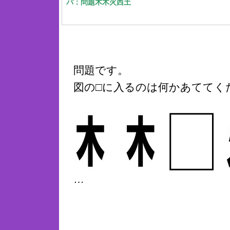
パ：問題木木火西土
問題です。
図の□に入るのは何かあててく
…