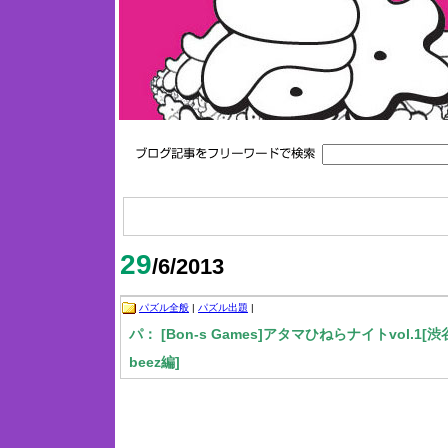
29
/6/2013
パズル全般
|
パズル出題
|
パ： [Bon-s Games]アタマひねらナイトvol.1[渋
beez編]