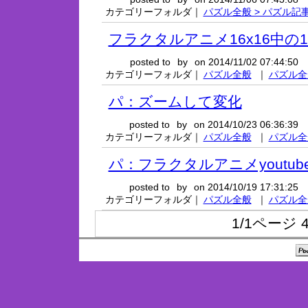
カテゴリーフォルダ｜
パズル全般 > パズル記
フラクタルアニメ16x16中の1
posted to
by
on 2014/11/02 07:44:50
カテゴリーフォルダ｜
パズル全般
｜
パズル全
パ：ズームして変化
posted to
by
on 2014/10/23 06:36:39
カテゴリーフォルダ｜
パズル全般
｜
パズル全
パ：フラクタルアニメyoutub
posted to
by
on 2014/10/19 17:31:25
カテゴリーフォルダ｜
パズル全般
｜
パズル全
1/1ページ