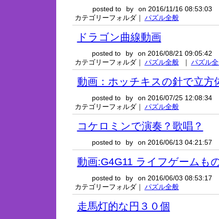
posted to
by
on 2016/11/16 08:53:03
カテゴリーフォルダ｜
パズル全般
ドラゴン曲線動画
posted to
by
on 2016/08/21 09:05:42
カテゴリーフォルダ｜
パズル全般
｜
パズル全
動画：ホッチキスの針で立方
posted to
by
on 2016/07/25 12:08:34
カテゴリーフォルダ｜
パズル全般
コケロミンで演奏？歌唱？
posted to
by
on 2016/06/13 04:21:57
動画:G4G11 ライフゲームも
posted to
by
on 2016/06/03 08:53:17
カテゴリーフォルダ｜
パズル全般
走馬灯的な円３０個