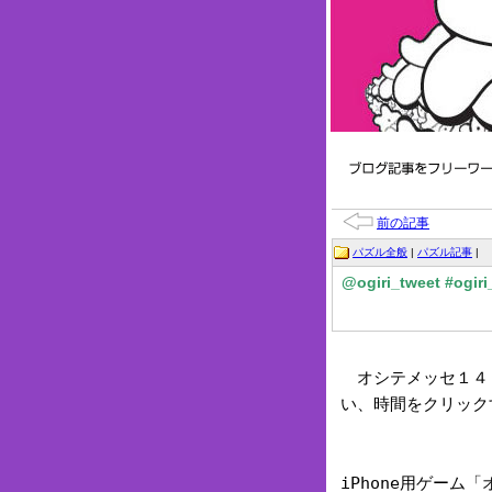
前の記事
パズル全般
|
パズル記事
|
@ogiri_tweet #og
オシテメッセ１４０
い、時間をクリック
iPhone用ゲー