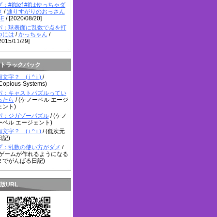
プ：#ifdef #ifは使っちゃダ
メ
/
通りすがりのおっさん
SE
/ [2020/08/20]
パ：球表面に乱数で点を打
つには
/
かっちゃん
/
2015/11/29]
トラックバック
文字？ ( i ^ i )
/
Copious-Systems)
パ：キャストパズルってい
ったら
/ (ケノーベル エージ
ェント)
パ：ジガゾーパズル
/ (ケノ
ーベル エージェント)
文字？ ( i ^ i )
/ (低次元
日記)
プ：乱数の使い方がダメ
/
(ゲームが作れるようになる
までがんばる日記)
版URL