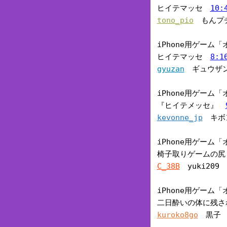
ヒイテマッセ
10:
tono_pio
もんプ
iPhone用ゲー
ヒイテマッセ
8:1
gyuzan
ギュウザ
iPhone用ゲー
『ヒイテメッセ』
kevonne_jp
キボ
iPhone用ゲー
椅子取りゲームの
C_38B
yuki209
iPhone用ゲー
二日酔いの体に残
kuroko8go
黒子