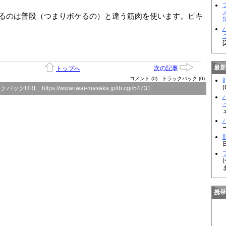
るのは普段（つまりボケるの）と違う筋肉を使います。ピキ
[
最新
次の記事
トップへ
コメント (0)
トラックバック (0)
顔
(
クバックURL :
https://www.iwai-masaka.jp/tb.cgi/54731
顔
携帯