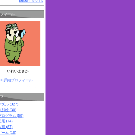
follow me on X
フィール
いわいまさか
>> 詳細プロフィール
マ
パズル (327)
似顔絵 (30)
プログラム (59)
居 (14)
画 (87)
ゲーム (18)