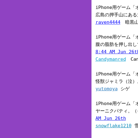
iPhone用ゲー
広島の押手山にあ
raven4444
暗黒
iPhone用ゲー
腹の脂肪を押し出して
8:44 AM Jun 26t
Candymanred
Can
iPhone用ゲー
怪獣ジャミラ（泣
yutomoya
シゲ
iPhone用ゲー
ヤーニクパティ。（そ
AM Jun 26th
snowflake1210
雪