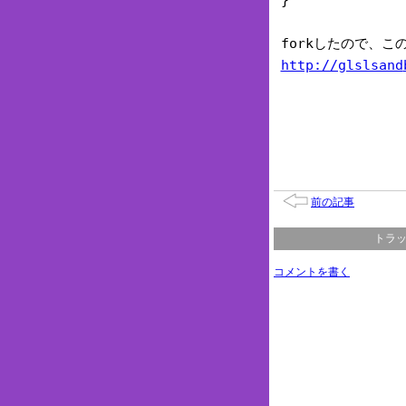
}
forkしたので、こ
http://glslsand
前の記事
トラッ
コメントを書く