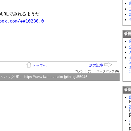
動
のURLでみれるようだ。
box.com/e#10280
.0
最新
次の記事
トップへ
ン
コメント (0)
トラックバック (0)
クバックURL :
https://www.iwai-masaka.jp/tb.cgi/55945
最新
[
/
[
/
[