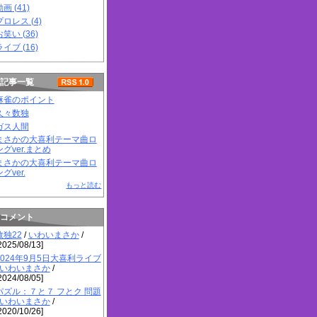
画 (41)
プロレス (4)
お笑い (36)
ライブ (16)
記事一覧
麻雀のポイント
久々数独
ガス人間
まさかの大喜利テーマ曲ロ
ングver.まとめ
まさかの大喜利テーマ曲ロ
グver.
もっと読む
コメント
数独22
/
いわいまさか
/
2025/08/13]
2024年9月5日大喜利ライブ
いわいまさか
/
2024/08/05]
パズル：７と７ フとク 問題
いわいまさか
/
2020/10/26]