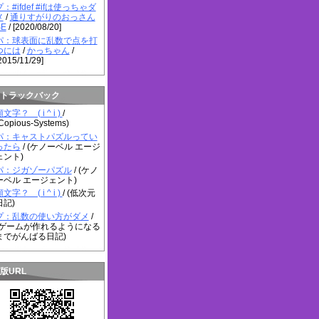
プ：#ifdef #ifは使っちゃダ
メ
/
通りすがりのおっさん
SE
/ [2020/08/20]
パ：球表面に乱数で点を打
つには
/
かっちゃん
/
2015/11/29]
トラックバック
文字？ ( i ^ i )
/
Copious-Systems)
パ：キャストパズルってい
ったら
/ (ケノーベル エージ
ェント)
パ：ジガゾーパズル
/ (ケノ
ーベル エージェント)
文字？ ( i ^ i )
/ (低次元
日記)
プ：乱数の使い方がダメ
/
(ゲームが作れるようになる
までがんばる日記)
版URL