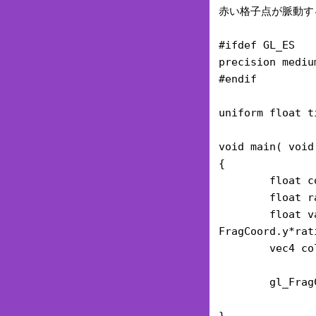
赤い格子点が脈動す
#ifdef GL_ES
precision mediu
#endif
uni
form float t
void main( void
{
float c
float r
float v
FragCoord.y*rat
vec4 col=v
gl_Frag