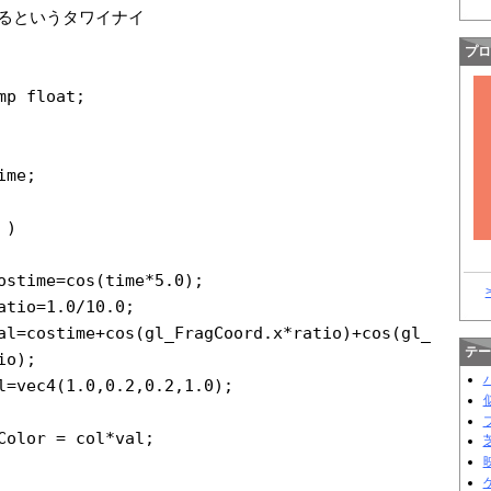
るというタワイナイ
プロ
mp float;
ime;
 )
ostime=cos(tim
e*5.0);
atio=1.0/10.0;
al=costime+cos
(gl_FragCoord.x
*ratio)+cos(gl_
テー
io);
ec4(1.0,0.
2,0.2,1.0);
Color = col*val;
芝
映