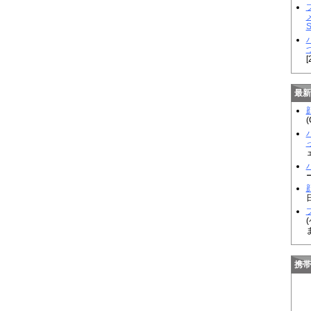
[
最新
顔
(
顔
携帯