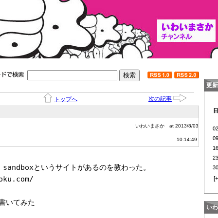
更新
次の記事
トップへ
いわいまさか
at 2013/8/03
0
0
10:14:49
1
2
l sandboxというサイトがあるのを教わった。
3
oku.com/
[
書いてみた
いわ