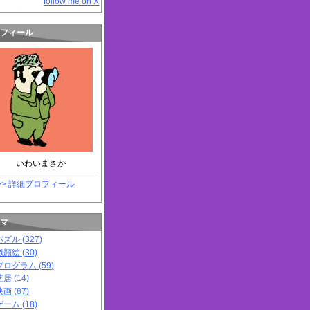
follow me on X
フィール
いわいまさか
>> 詳細プロフィール
マ
パズル (327)
似顔絵 (30)
プログラム (59)
居 (14)
画 (87)
ゲーム (18)