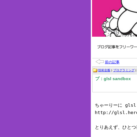
前の記事
技術全般
|
プログラミング
|
プ：glsl sandbox
ちゃーりーに gls
http://glsl.her
とりあえず、ひとつ