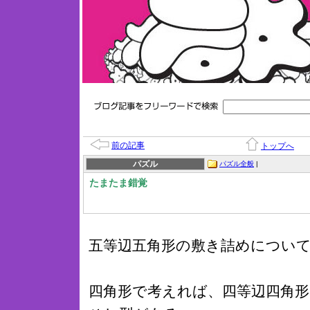
前の記事
トップへ
パズル
パズル全般
|
たまたま錯覚
五等辺五角形の敷き詰めについ
四角形で考えれば、四等辺四角