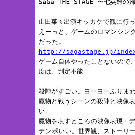
SaGa THE STAGE 〜七英雄
山田菜々出演キッカケで観に行
えーっと、ゲームのロマンシング
だった。
http://sagastag
e.jp/inde
ゲーム自体やったことないので
度は、判定不能。
殺陣がすごい。ヨーヨーふりま
魔物と戦うシーンの殺陣と映像
い。
魔物を表すところの映像表現・
テンポいい。世界観、ストーリ