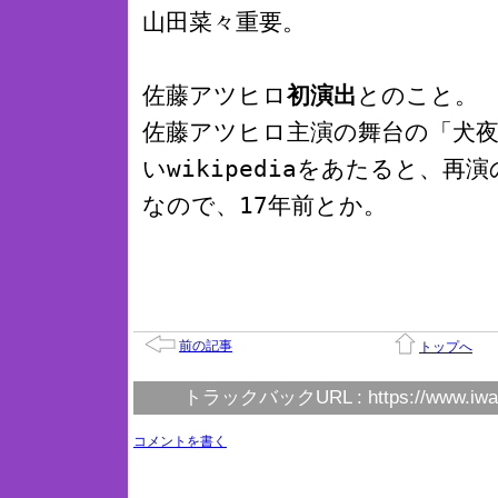
山田菜々重要。
佐藤アツヒロ
初演出
とのこと。
佐藤アツヒロ主演の舞台の「犬
いwikipediaをあたると、再
なので、17年前とか。
前の記事
トップへ
トラックバックURL :
https://www.iwa
コメントを書く