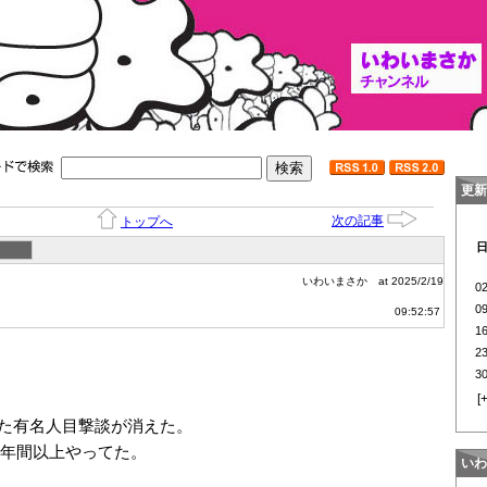
更新
次の記事
トップへ
いわいまさか
at 2025/2/19
0
0
09:52:57
1
2
3
[
た有名人目撃談が消えた。
0年間以上やってた。
いわ