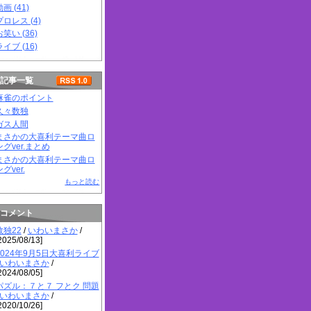
画 (41)
プロレス (4)
お笑い (36)
ライブ (16)
記事一覧
麻雀のポイント
久々数独
ガス人間
まさかの大喜利テーマ曲ロ
ングver.まとめ
まさかの大喜利テーマ曲ロ
グver.
もっと読む
コメント
数独22
/
いわいまさか
/
2025/08/13]
2024年9月5日大喜利ライブ
いわいまさか
/
2024/08/05]
パズル：７と７ フとク 問題
いわいまさか
/
2020/10/26]