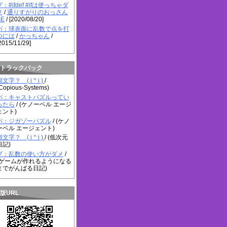
プ：#ifdef #ifは使っちゃダ
メ
/
通りすがりのおっさん
SE
/ [2020/08/20]
パ：球表面に乱数で点を打
つには
/
かっちゃん
/
2015/11/29]
トラックバック
文字？ ( i ^ i )
/
Copious-Systems)
パ：キャストパズルってい
ったら
/ (ケノーベル エージ
ェント)
パ：ジガゾーパズル
/ (ケノ
ーベル エージェント)
文字？ ( i ^ i )
/ (低次元
日記)
プ：乱数の使い方がダメ
/
(ゲームが作れるようになる
までがんばる日記)
版URL