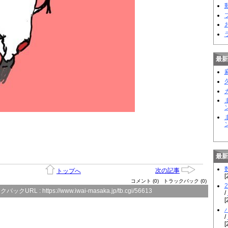
動
最新
ン
最新
次の記事
トップへ
[
コメント (0)
トラックバック (0)
クバックURL :
https://www.iwai-masaka.jp/tb.cgi/56613
/
[
/
[