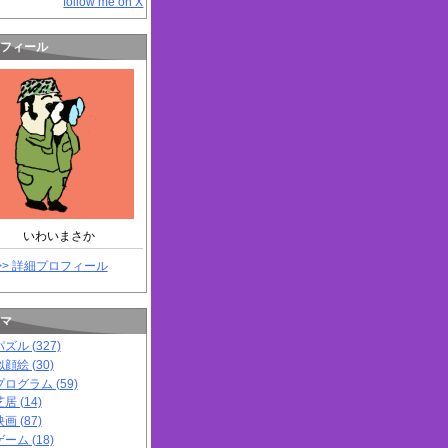
follow me on X
フィール
いわいまさか
>> 詳細プロフィール
マ
パズル (327)
似顔絵 (30)
プログラム (59)
居 (14)
画 (87)
ゲーム (18)