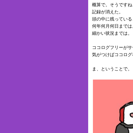
概算で。そうですね、
記録が消えた。
頭の中に残っている
何年何月何日までは
細かい状況までは。
ココログフリーがサ
気がつけばココログ
ま、ということで。