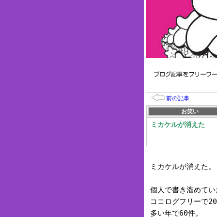
前の記事
お笑い
ミカケルが消えた
ミカケルが消えた。
個人で書き溜めてい
ココログフリーで2
多い年で60件。