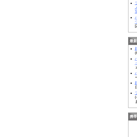
[
最新
顔
(
顔
携帯