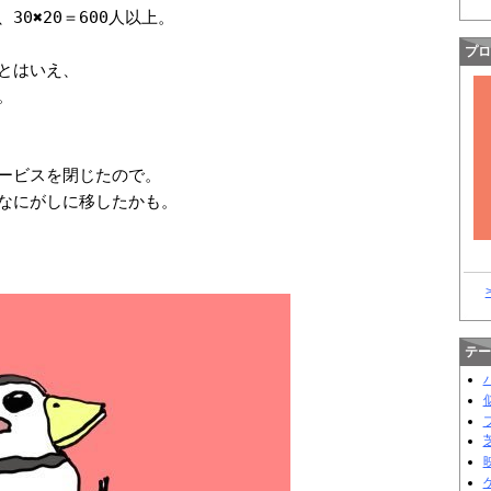
30✖20＝600人以上。
プロ
とはいえ、
。
ービスを閉じたので。
なにがしに移したかも。
テー
芝
映