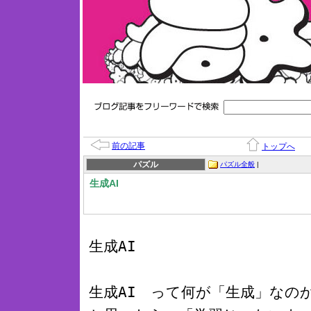
前の記事
トップへ
パズル
パズル全般
|
生成AI
生成AI
生成AI って何が「生成」なの