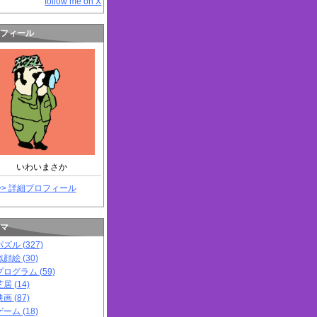
follow me on X
フィール
いわいまさか
>> 詳細プロフィール
マ
パズル (327)
似顔絵 (30)
プログラム (59)
居 (14)
画 (87)
ゲーム (18)