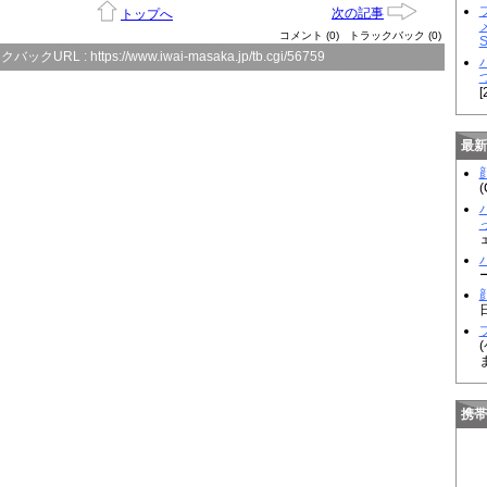
次の記事
トップへ
コメント (0)
トラックバック (0)
クバックURL :
https://www.iwai-masaka.jp/tb.cgi/56759
[
最新
顔
(
顔
携帯