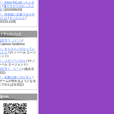
プ：#ifdef #ifは使っちゃダ
メ
/
通りすがりのおっさん
SE
/ [2020/08/20]
パ：球表面に乱数で点を打
つには
/
かっちゃん
/
2015/11/29]
トラックバック
文字？ ( i ^ i )
/
Copious-Systems)
パ：キャストパズルってい
ったら
/ (ケノーベル エージ
ェント)
パ：ジガゾーパズル
/ (ケノ
ーベル エージェント)
文字？ ( i ^ i )
/ (低次元
日記)
プ：乱数の使い方がダメ
/
(ゲームが作れるようになる
までがんばる日記)
版URL