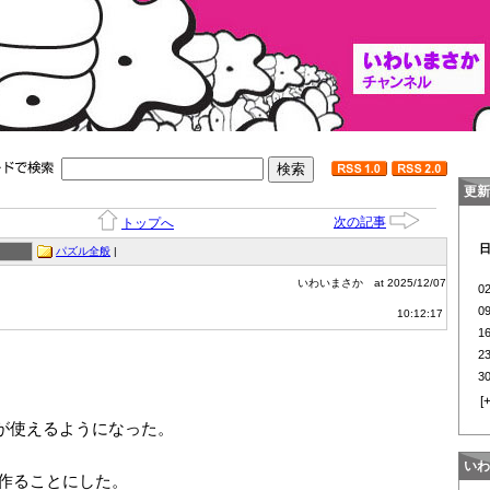
更新
次の記事
トップへ
パズル全般
|
いわいまさか
at 2025/12/07
0
0
10:12:17
1
2
3
[
が使えるようになった。
いわ
作ることにした。