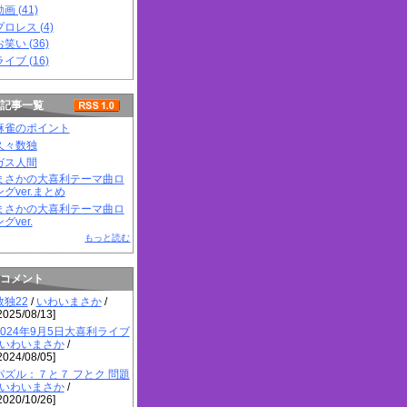
画 (41)
プロレス (4)
お笑い (36)
ライブ (16)
記事一覧
麻雀のポイント
久々数独
ガス人間
まさかの大喜利テーマ曲ロ
ングver.まとめ
まさかの大喜利テーマ曲ロ
グver.
もっと読む
コメント
数独22
/
いわいまさか
/
2025/08/13]
2024年9月5日大喜利ライブ
いわいまさか
/
2024/08/05]
パズル：７と７ フとク 問題
いわいまさか
/
2020/10/26]