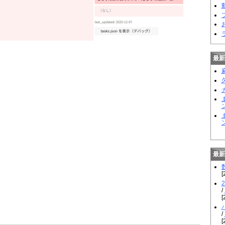
動
最新
ン
最新
[
/
[
/
[