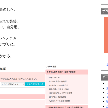
命名した。
プロ
められて笑笑。
中。自分用。
ていたところ
アプリに。
かかる。
テー
芝
映