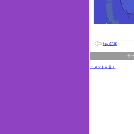
前の記事
トラッ
コメントを書く