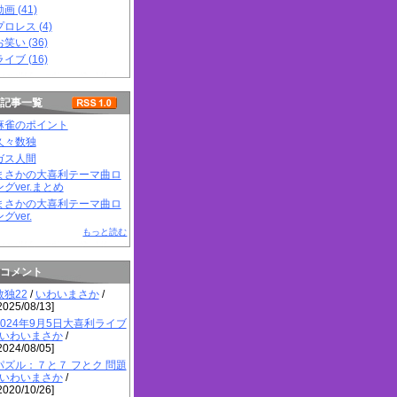
画 (41)
プロレス (4)
お笑い (36)
ライブ (16)
記事一覧
麻雀のポイント
久々数独
ガス人間
まさかの大喜利テーマ曲ロ
ングver.まとめ
まさかの大喜利テーマ曲ロ
グver.
もっと読む
コメント
数独22
/
いわいまさか
/
2025/08/13]
2024年9月5日大喜利ライブ
いわいまさか
/
2024/08/05]
パズル：７と７ フとク 問題
いわいまさか
/
2020/10/26]